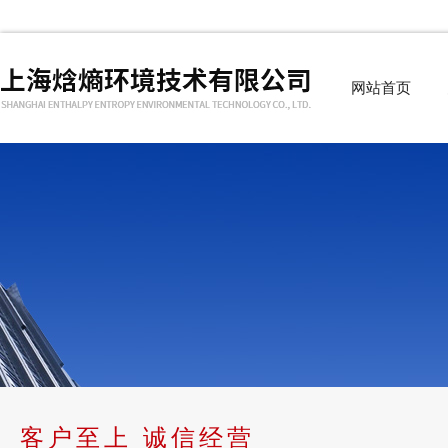
网站首页
客户至上 诚信经营